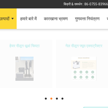
बिक्री & समर्थन :
86-0755-8396
उत्पादों
हमारे बारे में
कारखाना भ्रमण
गुणवत्ता नियंत्रण
हेयर सैलून धूआं चिमटा
नेल सैलून फ्यूम एक्सट्रैक्टर
hd
hd
hd
hd