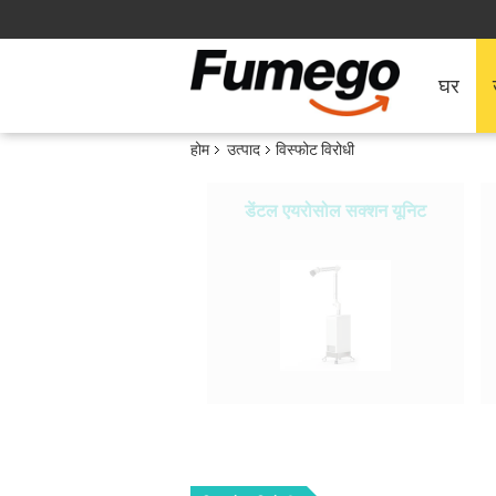
घर
होम
उत्पाद
विस्फोट विरोधी
डेंटल एयरोसोल सक्शन यूनिट