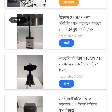
अब प्रश्न
गुणवत्ता
नियंत्रण
टिकाऊ 220M3 / एच
31
औद्योगिक धूल कलेक्टर फिल्टर
संपर्क
हवा में डूबे हुए 17 मी / एस
मिलाप धूआं चिमटा
negotiable MOQ:1
करें
संपर्क
एक
सोल्डरिंग के लिए 110M3 / H
उद्धरण
सक्शन डस्ट कलेक्टर को रद्द
करना
का
21
negotiable MOQ:1
अनुरोध
संपर्क
प्रयोगशाला धूआं चिमटा
करें
स्मार्ट मिनी वेल्डिंग डस्ट
कलेक्टर 4.5 किग्रा वेल्डिंग
साइटमैप
धूआं चिमटा