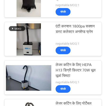
negotiable MOQ:1
PRIVACY
संपर्क
6
POLICY
डेंटल एयरोसोल सक्शन
एंटी करप्शन 1800pa सक्शन
डस्ट कलेक्टर अनशेप्ड फ्रेम
यूनिट
negotiable MOQ:1
संपर्क
लेजर कटिंग के लिए HEPA
23
H13 डिग्री फ़िल्टर 70W धूल
धूआं चिमटा
हेयर सैलून धूआं चिमटा
negotiable MOQ:1
संपर्क
लेजर कटिंग के लिए पोर्टेबल