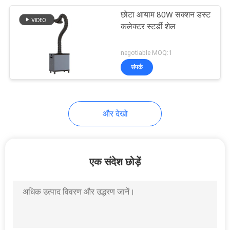
छोटा आयाम 80W सक्शन डस्ट
19
कलेक्टर स्टर्डी शेल
धमाका सबूत धूल कलेक्टर
negotiable MOQ:1
संपर्क
और देखो
12
सक्शन डस्ट कलेक्टर
एक संदेश छोड़ें