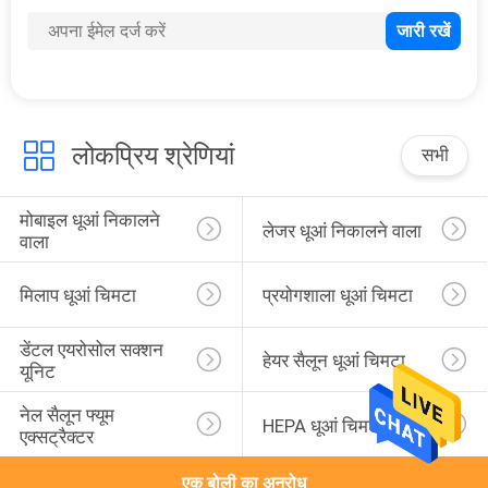
12
वैक्यूम फ्यूम एक्सट्रैक्टर
लोकप्रिय श्रेणियां
सभी
मोबाइल धूआं निकालने 
लेजर धूआं निकालने वाला
वाला
17
मिलाप धूआं चिमटा
प्रयोगशाला धूआं चिमटा
यूवी वायु शोधक
डेंटल एयरोसोल सक्शन 
हेयर सैलून धूआं चिमटा
यूनिट
नेल सैलून फ्यूम 
HEPA धूआं चिमटा
एक्सट्रैक्टर
एक बोली का अनुरोध
10