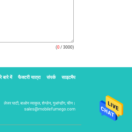
(
0
/ 3000)
े बारे में
फैक्टरी यात्रा
संपर्क
साइटमैप
लेजर घाटी, बाओन व्याकुल, शेन्ज़ेन, गुआंग्डोंग, चीन।
sales@mobilefumego.com