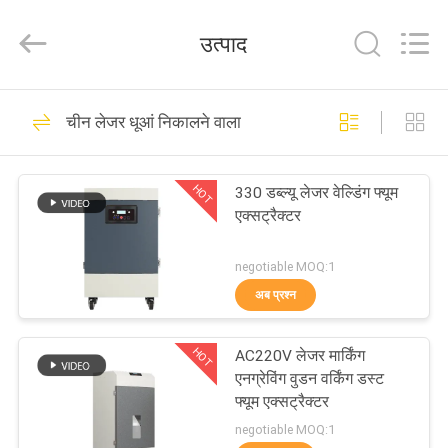
Dongguan
Flex
Technology
उत्पाद
Co.,
Ltd.
All
Rights
Reserved.
घर
34
Developed
चीन लेजर धूआं निकालने वाला
by
ECER
मोबाइल धूआं निकालने
उत्पादों
वाला
HOT
330 डब्ल्यू लेजर वेल्डिंग फ्यूम
एक्सट्रैक्टर
हमारे
बारे
negotiable MOQ:1
अब प्रश्न
में
35
HOT
AC220V लेजर मार्किंग
कारखाना
लेजर धूआं निकालने वाला
एनग्रेविंग वुडन वर्किंग डस्ट
भ्रमण
फ्यूम एक्सट्रैक्टर
negotiable MOQ:1