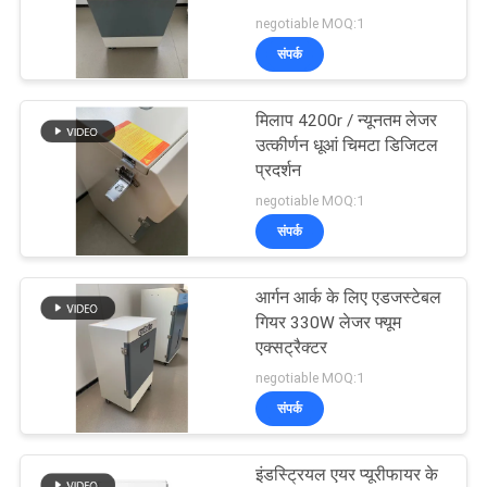
negotiable MOQ:1
PRIVACY
संपर्क
6
POLICY
डेंटल एयरोसोल सक्शन
मिलाप 4200r / न्यूनतम लेजर
उत्कीर्णन धूआं चिमटा डिजिटल
यूनिट
प्रदर्शन
negotiable MOQ:1
संपर्क
आर्गन आर्क के लिए एडजस्टेबल
23
गियर 330W लेजर फ्यूम
एक्सट्रैक्टर
हेयर सैलून धूआं चिमटा
negotiable MOQ:1
संपर्क
इंडस्ट्रियल एयर प्यूरीफायर के