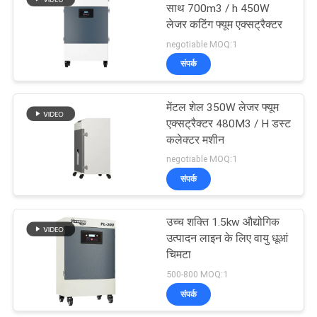
साथ 700m3 / h 450W
लेजर कटिंग फ्यूम एक्सट्रैक्टर
23
negotiable MOQ:1
नेल सैलून फ्यूम
संपर्क
एक्सट्रैक्टर
मेंटल शेल 350W लेजर फ्यूम
एक्सट्रैक्टर 480M3 / H डस्ट
कलेक्टर मशीन
negotiable MOQ:1
संपर्क
18
उच्च शक्ति 1.5kw औद्योगिक
HEPA धूआं चिमटा
उत्पादन लाइन के लिए वायु धूआं
चिमटा
500-800 MOQ:1
संपर्क