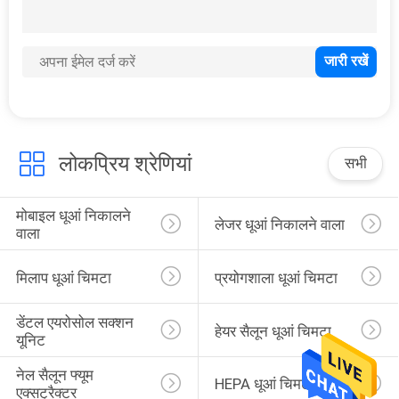
धूआं चिमटा सहायक
उपकरण
लोकप्रिय श्रेणियां
सभी
12
मोबाइल धूआं निकालने 
लेजर धूआं निकालने वाला
वाला
मोक्सीबस्टन मशीन
मिलाप धूआं चिमटा
प्रयोगशाला धूआं चिमटा
डेंटल एयरोसोल सक्शन 
हेयर सैलून धूआं चिमटा
यूनिट
नेल सैलून फ्यूम 
1
HEPA धूआं चिमटा
एक्सट्रैक्टर