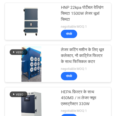
HNP 22kpa पोर्टेबल वेल्डिंग
19
चिमटा 1500W लेजर धूआं
चिमटा
धमाका सबूत धूल कलेक्टर
negotiable MOQ:1
संपर्क
लेजर कटिंग मशीन के लिए धूल
कलेक्टर, नौ कार्ट्रिज फिल्टर
के साथ फिजिकल कटर
12
negotiable MOQ:1
संपर्क
सक्शन डस्ट कलेक्टर
HEPA फ़िल्टर के साथ
450M3 / H लेजर फ्यूम
एक्सट्रैक्टर 330W
negotiable MOQ:1