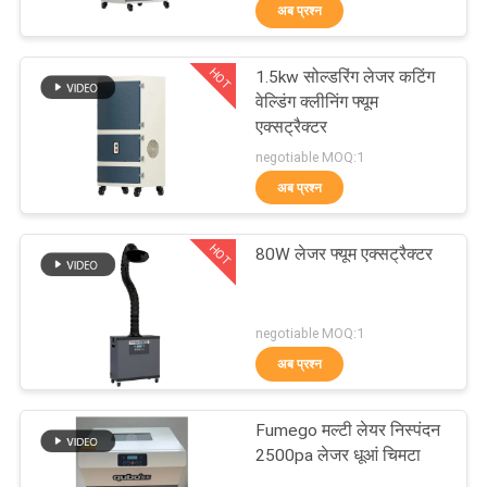
अब प्रश्न
गुणवत्ता
नियंत्रण
HOT
1.5kw सोल्डरिंग लेजर कटिंग
31
वेल्डिंग क्लीनिंग फ्यूम
संपर्क
एक्सट्रैक्टर
मिलाप धूआं चिमटा
negotiable MOQ:1
करें
अब प्रश्न
एक
HOT
80W लेजर फ्यूम एक्सट्रैक्टर
उद्धरण
का
21
negotiable MOQ:1
अनुरोध
अब प्रश्न
प्रयोगशाला धूआं चिमटा
करें
Fumego मल्टी लेयर निस्पंदन
2500pa लेजर धूआं चिमटा
साइटमैप