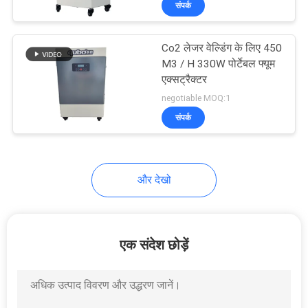
संपर्क
12
वैक्यूम फ्यूम एक्सट्रैक्टर
Co2 लेजर वेल्डिंग के लिए 450
M3 / H 330W पोर्टेबल फ्यूम
एक्सट्रैक्टर
negotiable MOQ:1
संपर्क
17
और देखो
यूवी वायु शोधक
एक संदेश छोड़ें
10