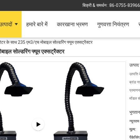
बिक्री & समर्थन :
86-0755-8396
उत्पादों
हमारे बारे में
कारखाना भ्रमण
गुणवत्ता नियंत्रण
ोटर के साथ 235 एम3/एच मोबाइल सोल्डरिंग फ्यूम एक्सट्रैक्टर
इल सोल्डरिंग फ्यूम एक्सट्रैक्टर
उत्पाद
उत्पत्ति 
ब्रांड न
प्रमाणन
मॉडल सं
भुगतान
न्यूनतम
मूल्य:
पैकेजिं