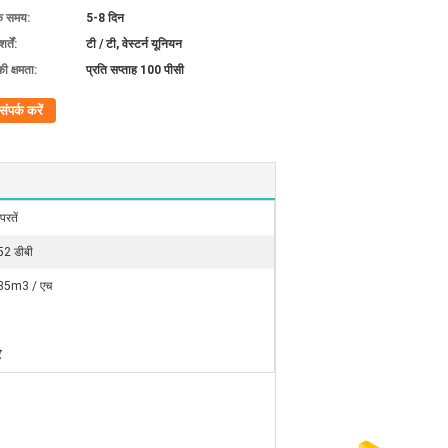
के समय:
5-8 दिन
्तें:
टी / टी, वेस्टर्न यूनियन
की क्षमता:
प्रति सप्ताह 100 पीसी
संपर्क करें
परतें
52 डीबी
35m3 / एच
र