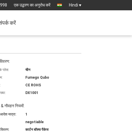
6998
एक उद्धरण का अनुरोध करें
Hindi
संपर्क करें
 विवरण:
के प्लेस:
चीन
ाम:
Fumego Qubo
:
CE ROHS
ख्या:
DX1001
 & नौवहन नियमों:
 आदेश मात्रा:
1
negotiable
ग विवरण:
कार्टन बॉक्स पैकेज